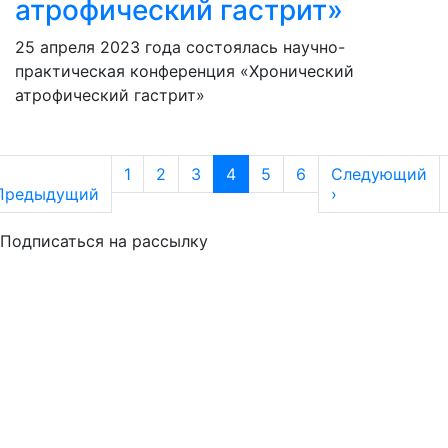
атрофический гастрит»
25 апреля 2023 года состоялась научно-
практическая конференция «Хронический
атрофический гастрит»
Нумерация страниц
1
2
3
4
5
6
Следующий
вая страница
Предыдущая страница
Следующая с
Предыдущий
›
Подписаться на рассылку